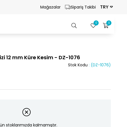
TRY
Mağazalar
Sipariş Takibi
0
0
izi 12 mm Küre Kesim - DZ-1076
Stok Kodu
(DZ-1076)
ün stoklarımızda kalmamıştır.