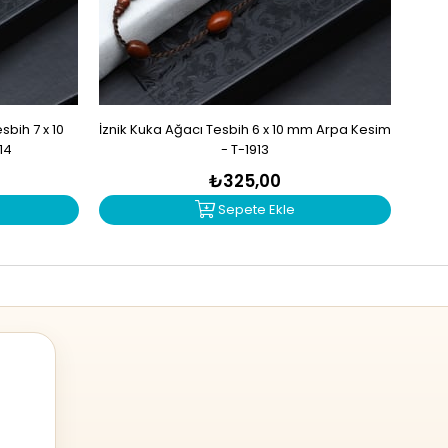
bih 7 x 10
İznik Kuka Ağacı Tesbih 6 x 10 mm Arpa Kesim
İzn
14
- T-1913
₺325,00
Sepete Ekle