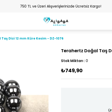
750 TL ve Üzeri Alışverişlerinizde Ücretsiz Kargo!
 Taş Dizi 12 mm Küre Kesim - DZ-1076
Terahertz Doğal Taş D
Stok Miktarı
:
0
₺749,90
Ür