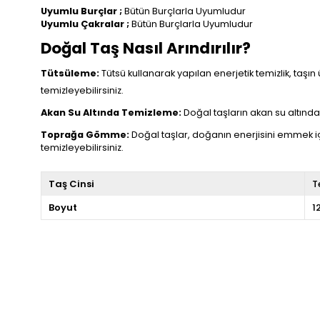
Uyumlu Burçlar ;
Bütün Burçlarla Uyumludur
Uyumlu Çakralar ;
Bütün Burçlarla Uyumludur
Doğal Taş Nasıl Arındırılır?
Tütsüleme:
Tütsü kullanarak yapılan enerjetik temizlik, taşın 
temizleyebilirsiniz.
Akan Su Altında Temizleme:
Doğal taşların akan su altında t
Toprağa Gömme:
Doğal taşlar, doğanın enerjisini emmek i
temizleyebilirsiniz.
Taş Cinsi
T
Boyut
1