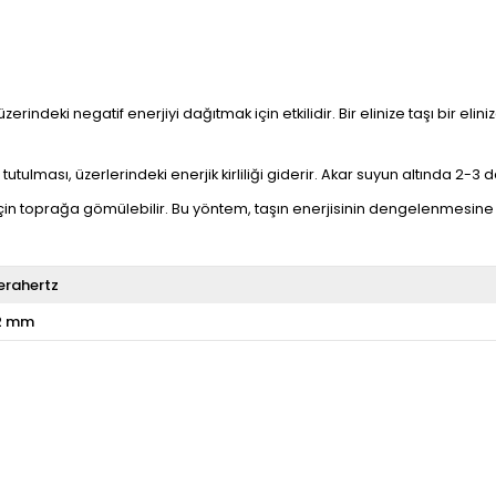
üzerindeki negatif enerjiyi dağıtmak için etkilidir. Bir elinize taşı bir e
utulması, üzerlerindeki enerjik kirliliği giderir. Akar suyun altında 2-3 da
çin toprağa gömülebilir. Bu yöntem, taşın enerjisinin dengelenmesine 
erahertz
2 mm