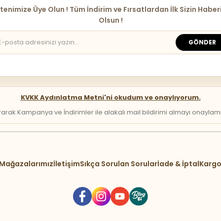
tenimize Üye Olun ! Tüm İndirim ve Fırsatlardan İlk Sizin Haber
Olsun !
GÖNDER
KVKK Aydınlatma Metni'ni okudum ve onaylıyorum.
arak Kampanya ve İndirimler ile alakalı mail bildirimi almayı onaylamış 
Mağazalarımız
İletişim
Sıkça Sorulan Sorular
İade & İptal
Kargo