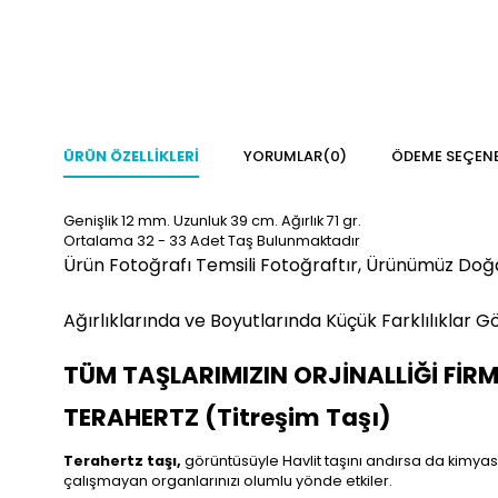
ÜRÜN ÖZELLIKLERI
YORUMLAR
(0)
ÖDEME SEÇENE
Genişlik 12 mm. Uzunluk 39 cm. Ağırlık 71 gr.
Ortalama 32 - 33 Adet Taş Bulunmaktadır
Ürün Fotoğrafı Temsili Fotoğraftır, Ürünümüz Doğ
Ağırlıklarında ve Boyutlarında Küçük Farklılıklar Gö
TÜM TAŞLARIMIZIN ORJİNALLİĞİ FİR
TERAHERTZ (Titreşim Taşı)
Terahertz taşı,
görüntüsüyle Havlit taşını andırsa da kimyasal 
çalışmayan organlarınızı olumlu yönde etkiler.