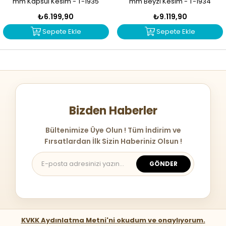
mm Kapsül Kesim - T-1935
mm Beyzi Kesim - T-1934
₺6.199,90
₺9.119,90
Sepete Ekle
Sepete Ekle
Bizden Haberler
Bültenimize Üye Olun ! Tüm İndirim ve
Fırsatlardan İlk Sizin Haberiniz Olsun !
GÖNDER
KVKK Aydınlatma Metni'ni okudum ve onaylıyorum.