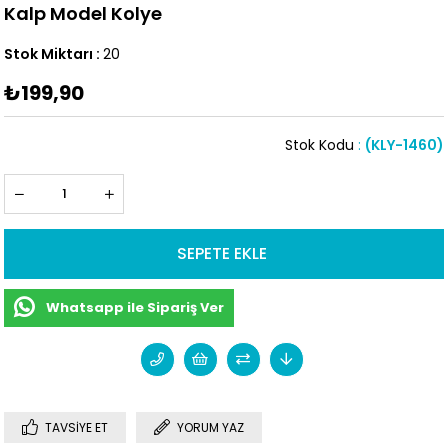
Kalp Model Kolye
Stok Miktarı
:
20
₺199,90
Stok Kodu
(KLY-1460)
Whatsapp ile Sipariş Ver
TAVSIYE ET
YORUM YAZ