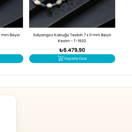
2 mm Beyzi
Salyangoz Kabuğu Tesbih 7 x 11 mm Beyzi
Zu
Kesim - T-1932
₺6.479,90
Sepete Ekle