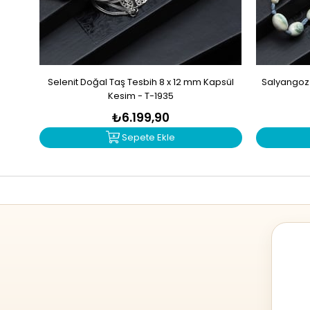
Selenit Doğal Taş Tesbih 8 x 12 mm Kapsül
Salyangoz 
Kesim - T-1935
₺6.199,90
Sepete Ekle