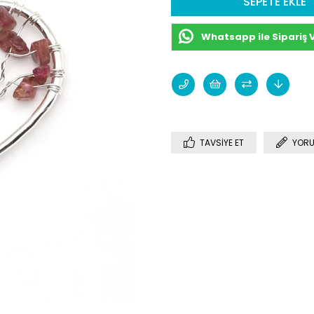
Whatsapp ile Sipariş 
TAVSIYE ET
YORU