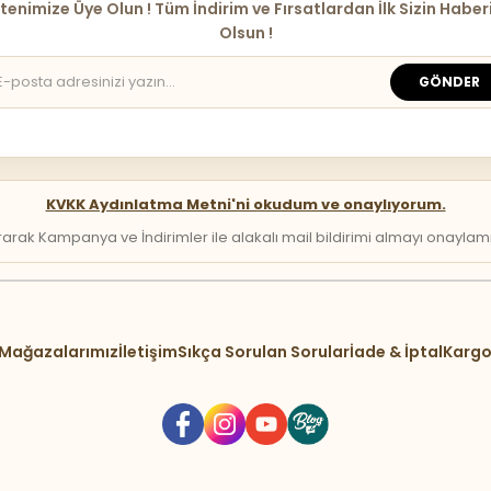
tenimize Üye Olun ! Tüm İndirim ve Fırsatlardan İlk Sizin Haber
Olsun !
GÖNDER
KVKK Aydınlatma Metni'ni okudum ve onaylıyorum.
arak Kampanya ve İndirimler ile alakalı mail bildirimi almayı onaylamış 
Mağazalarımız
İletişim
Sıkça Sorulan Sorular
İade & İptal
Kargo