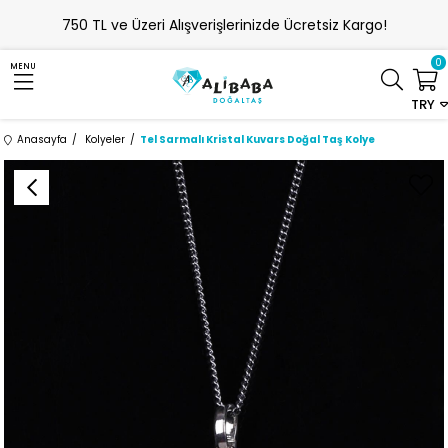
750 TL ve Üzeri Alışverişlerinizde Ücretsiz Kargo!
0
MENU
TRY
Anasayfa
Kolyeler
Tel Sarmalı Kristal Kuvars Doğal Taş Kolye