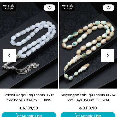
Ücretsiz
Ücretsiz
Kargo
Kargo
Selenit Doğal Taş Tesbih 8 x 12
Salyangoz Kabuğu Tesbih 10 x 14
mm Kapsül Kesim - T-1935
mm Beyzi Kesim - T-1934
₺6.199,90
₺9.119,90
Sepete Ekle
Sepete Ekle