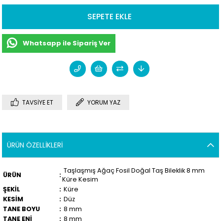
Whatsapp ile Sipariş Ver
TAVSIYE ET
YORUM YAZ
ÜRÜN ÖZELLIKLERI
Taşlaşmış Ağaç Fosil Doğal Taş Bileklik 8 mm
ÜRÜN
:
Küre Kesim
ŞEKİL
:
Küre
KESİM
:
Düz
TANE BOYU
:
8 mm
TANE ENİ
:
8 mm