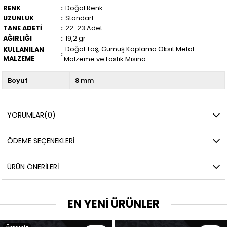
RENK
:
Doğal Renk
UZUNLUK
:
Standart
TANE ADETİ
:
22-23 Adet
AĞIRLIĞI
:
19,2 gr
Taş, Gümüş Kaplama Oksit Metal
Doğal
KULLANILAN
:
MALZEME
Malzeme ve Lastik Misina
Boyut
8 mm
YORUMLAR
(0)
ÖDEME SEÇENEKLERI
ÜRÜN ÖNERILERI
EN YENİ ÜRÜNLER