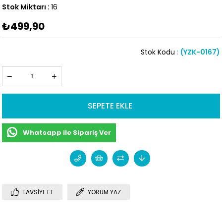
Stok Miktarı
:
16
₺499,90
Stok Kodu
(YZK-0167)
Whatsapp ile Sipariş Ver
TAVSIYE ET
YORUM YAZ