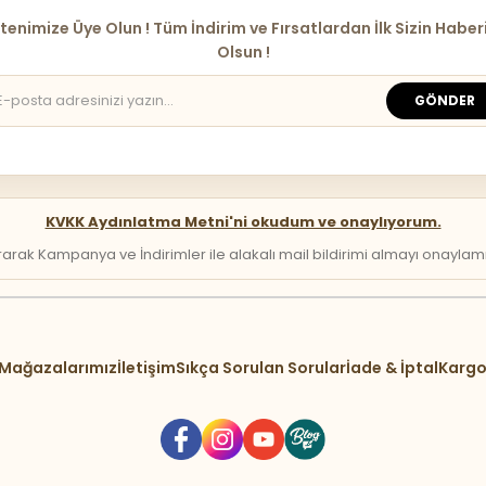
tenimize Üye Olun ! Tüm İndirim ve Fırsatlardan İlk Sizin Haber
Olsun !
GÖNDER
KVKK Aydınlatma Metni'ni okudum ve onaylıyorum.
arak Kampanya ve İndirimler ile alakalı mail bildirimi almayı onaylamış 
Mağazalarımız
İletişim
Sıkça Sorulan Sorular
İade & İptal
Kargo