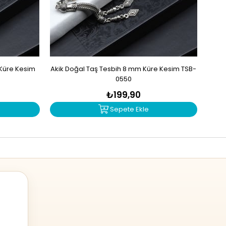
 Küre Kesim
Akik Doğal Taş Tesbih 8 mm Küre Kesim TSB-
Sit
0550
₺199,90
Sepete Ekle