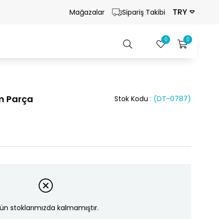
TRY
Mağazalar
Sipariş Takibi
0
0
m Parça
Stok Kodu
(DT-0787)
ün stoklarımızda kalmamıştır.