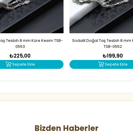
Taş Tesbih 8 mm Küre Kesim TSB-
Sodalit Doğal Taş Tesbih 8 mm
0553
TSB-0552
₺225,00
₺199,90
Sepete Ekle
Sepete Ekle
Bizden Haberler