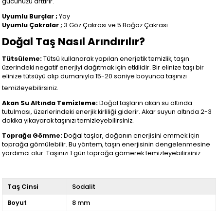
gücünüzü arttırır.
Uyumlu Burçlar ;
Yay
Uyumlu Çakralar ;
3.Göz Çakrası ve 5.Boğaz Çakrası
Doğal Taş Nasıl Arındırılır?
Tütsüleme:
Tütsü kullanarak yapılan enerjetik temizlik, taşın
üzerindeki negatif enerjiyi dağıtmak için etkilidir. Bir elinize taşı bir
elinize tütsüyü alıp dumanıyla 15-20 saniye boyunca taşınızı
temizleyebilirsiniz.
Akan Su Altında Temizleme:
Doğal taşların akan su altında
tutulması, üzerlerindeki enerjik kirliliği giderir. Akar suyun altında 2-3
dakika yıkayarak taşınızı temizleyebilirsiniz.
Toprağa Gömme:
Doğal taşlar, doğanın enerjisini emmek için
toprağa gömülebilir. Bu yöntem, taşın enerjisinin dengelenmesine
yardımcı olur. Taşınızı 1 gün toprağa gömerek temizleyebilirsiniz.
Taş Cinsi
Sodalit
Boyut
8 mm