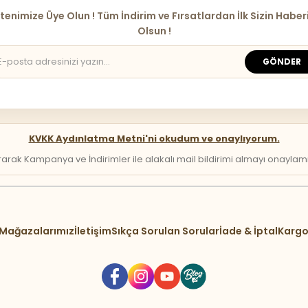
tenimize Üye Olun ! Tüm İndirim ve Fırsatlardan İlk Sizin Haber
Olsun !
GÖNDER
KVKK Aydınlatma Metni'ni okudum ve onaylıyorum.
arak Kampanya ve İndirimler ile alakalı mail bildirimi almayı onaylamış 
Mağazalarımız
İletişim
Sıkça Sorulan Sorular
İade & İptal
Kargo