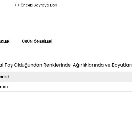
< < Önceki Sayfaya Dön
KLERI
ÜRÜN ÖNERILERI
 Taş Olduğundan Renklerinde, Ağırlıklarında ve Boyutların
arisit
 mm