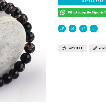
Whatsapp ile Sipariş 
TAVSIYE ET
YORU