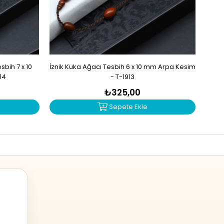
bih 7 x 10
İznik Kuka Ağacı Tesbih 6 x 10 mm Arpa Kesim
İzn
14
- T-1913
₺325,00
Sepete Ekle