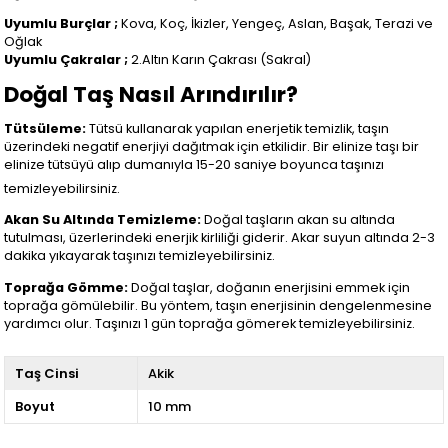
Uyumlu Burçlar ;
Kova, Koç, İkizler, Yengeç, Aslan, Başak, Terazi ve
Oğlak
Uyumlu Çakralar ;
2.Altın Karın Çakrası (Sakral)
Doğal Taş Nasıl Arındırılır?
Tütsüleme:
Tütsü kullanarak yapılan enerjetik temizlik, taşın
üzerindeki negatif enerjiyi dağıtmak için etkilidir. Bir elinize taşı bir
elinize tütsüyü alıp dumanıyla 15-20 saniye boyunca taşınızı
temizleyebilirsiniz.
Akan Su Altında Temizleme:
Doğal taşların akan su altında
tutulması, üzerlerindeki enerjik kirliliği giderir. Akar suyun altında 2-3
dakika yıkayarak taşınızı temizleyebilirsiniz.
Toprağa Gömme:
Doğal taşlar, doğanın enerjisini emmek için
toprağa gömülebilir. Bu yöntem, taşın enerjisinin dengelenmesine
yardımcı olur. Taşınızı 1 gün toprağa gömerek temizleyebilirsiniz.
Taş Cinsi
Akik
Boyut
10 mm