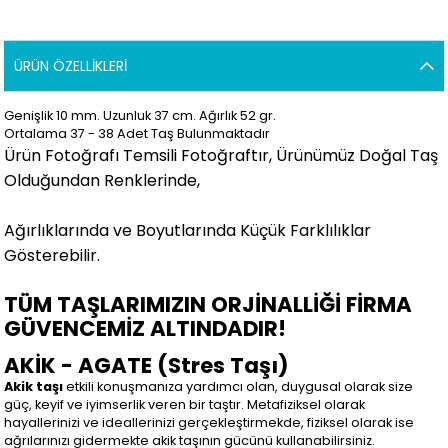
ÜRÜN ÖZELLIKLERI
Genişlik 10 mm. Uzunluk 37 cm. Ağırlık 52 gr.
Ortalama 37 - 38 Adet Taş Bulunmaktadır
Ürün Fotoğrafı Temsili Fotoğraftır, Ürünümüz Doğal Taş
Olduğundan Renklerinde,
Ağırlıklarında ve Boyutlarında Küçük Farklılıklar
Gösterebilir.
TÜM TAŞLARIMIZIN ORJİNALLİĞİ FİRMA
GÜVENCEMİZ ALTINDADIR!
AKİK - AGATE (Stres Taşı)
Akik taşı
etkili konuşmanıza yardımcı olan, duygusal olarak size
güç, keyif ve iyimserlik veren bir taştır. Metafiziksel olarak
hayallerinizi ve ideallerinizi gerçekleştirmekde, fiziksel olarak ise
ağrılarınızı gidermekte akik taşının gücünü kullanabilirsiniz.