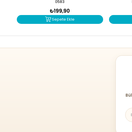
0583
₺199,90
Sepete Ekle
Bül