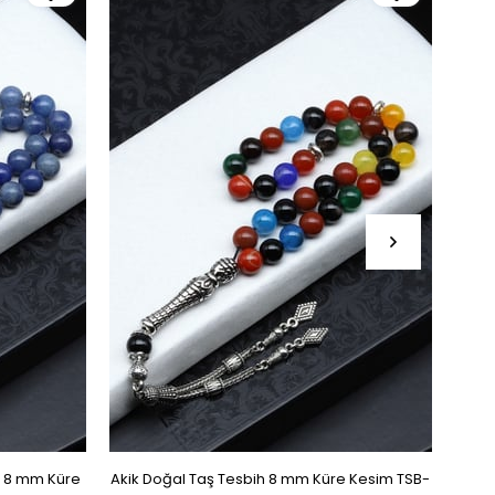
h 8 mm Küre
Akik Doğal Taş Tesbih 8 mm Küre Kesim TSB-
Pirit