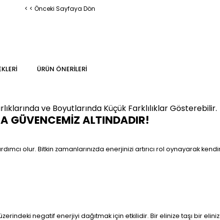
< < Önceki Sayfaya Dön
KLERI
ÜRÜN ÖNERILERI
klarında ve Boyutlarında Küçük Farklılıklar Gösterebilir.
MA GÜVENCEMİZ ALTINDADIR!
dımcı olur. Bitkin zamanlarınızda enerjinizi artırıcı rol oynayarak ken
üzerindeki negatif enerjiyi dağıtmak için etkilidir. Bir elinize taşı bir e