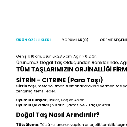
ÜRÜN ÖZELLIKLERI
YORUMLAR
(0)
ÖDEME SEÇENE
Genişlik 16
cm. Uzunluk 23,5 cm. Ağırlık 612 Gr.
Ürünümüz Doğal Taş Olduğundan Renklerinde, Ağırlı
TÜM TAŞLARIMIZIN ORJİNALLİĞİ FİR
SİTRİN - CITRINE (Para Taşı)
Sitrin taşı,
metabolizmanızı hızlandırarak kilo vermenizde yar
zenginliği temsil eder.
Uyumlu Burçlar ;
İkizler, Koç ve Aslan
Uyumlu Çakralar ;
2.Karın Çakrası ve 7.Taç Çakrası
Doğal Taş Nasıl Arındırılır?
Tütsüleme:
Tütsü kullanarak yapılan enerjetik temizlik, taşın 