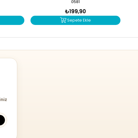
0581
₺199,90
Sepete Ekle
iniz