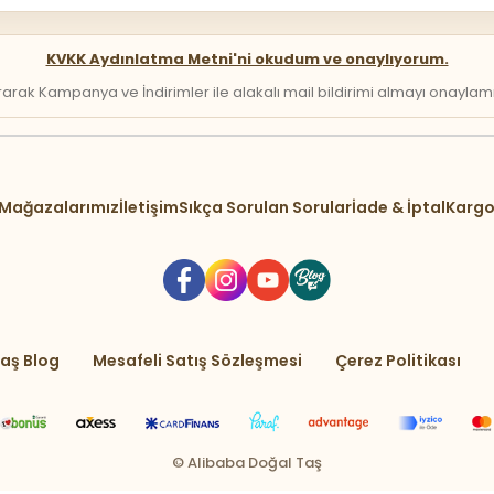
KVKK Aydınlatma Metni'ni okudum ve onaylıyorum.
arak Kampanya ve İndirimler ile alakalı mail bildirimi almayı onaylamış 
Mağazalarımız
İletişim
Sıkça Sorulan Sorular
İade & İptal
Kargo
aş Blog
Mesafeli Satış Sözleşmesi
Çerez Politikası