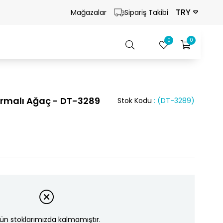
TRY
Mağazalar
Sipariş Takibi
0
0
Sarmalı Ağaç - DT-3289
Stok Kodu
(DT-3289)
ün stoklarımızda kalmamıştır.