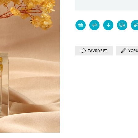
TAVSIYE ET
YORU