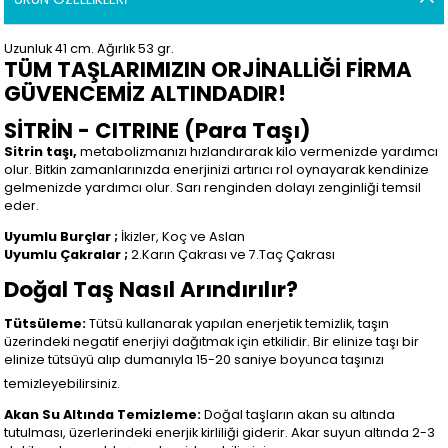
Uzunluk 41 cm. Ağırlık 53 gr.
TÜM TAŞLARIMIZIN ORJİNALLİĞİ FİRMA
GÜVENCEMİZ ALTINDADIR!
SİTRİN - CITRINE (Para Taşı)
Sitrin taşı,
metabolizmanızı hızlandırarak kilo vermenizde yardımcı
olur. Bitkin zamanlarınızda enerjinizi artırıcı rol oynayarak kendinize
gelmenizde yardımcı olur. Sarı renginden dolayı zenginliği temsil
eder.
Uyumlu Burçlar ;
İkizler, Koç ve Aslan
Uyumlu Çakralar ;
2.Karın Çakrası ve 7.Taç Çakrası
Doğal Taş Nasıl Arındırılır?
Tütsüleme:
Tütsü kullanarak yapılan enerjetik temizlik, taşın
üzerindeki negatif enerjiyi dağıtmak için etkilidir. Bir elinize taşı bir
elinize tütsüyü alıp dumanıyla 15-20 saniye boyunca taşınızı
temizleyebilirsiniz.
Akan Su Altında Temizleme:
Doğal taşların akan su altında
tutulması, üzerlerindeki enerjik kirliliği giderir. Akar suyun altında 2-3