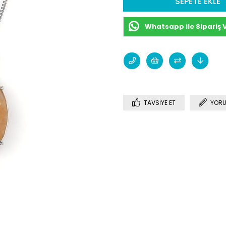
Whatsapp ile Sipariş 
TAVSIYE ET
YORU