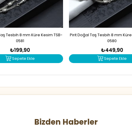
Taş Tesbih 8 mm Küre Kesim TSB-
Pirit Doğal Taş Tesbih 8 mm Kür
0581
0580
₺199,90
₺449,90
Sepete Ekle
Sepete Ekle
Bizden Haberler