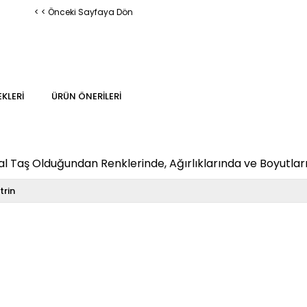
< < Önceki Sayfaya Dön
KLERI
ÜRÜN ÖNERILERI
 Taş Olduğundan Renklerinde, Ağırlıklarında ve Boyutların
itrin