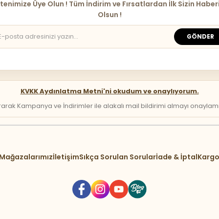
tenimize Üye Olun ! Tüm İndirim ve Fırsatlardan İlk Sizin Haber
Olsun !
GÖNDER
KVKK Aydınlatma Metni'ni okudum ve onaylıyorum.
arak Kampanya ve İndirimler ile alakalı mail bildirimi almayı onaylamış 
Mağazalarımız
İletişim
Sıkça Sorulan Sorular
İade & İptal
Kargo