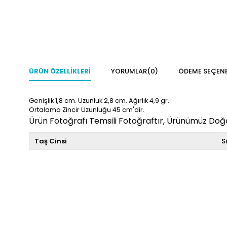
ÜRÜN ÖZELLIKLERI
YORUMLAR
(0)
ÖDEME SEÇENE
Genişlik 1,8 cm. Uzunluk 2,8
cm. Ağırlık 4,9 gr.
Ortalama Zincir Uzunluğu 45 cm'dir.
Ürün Fotoğrafı Temsili Fotoğraftır, Ürünümüz Doğal
Taş Cinsi
S