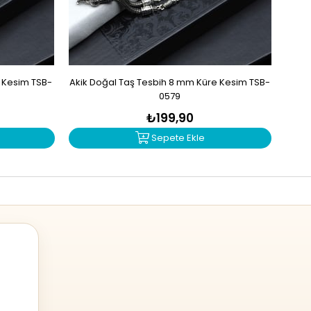
e Kesim TSB-
Akik Doğal Taş Tesbih 8 mm Küre Kesim TSB-
Mad
0579
₺199,90
Sepete Ekle