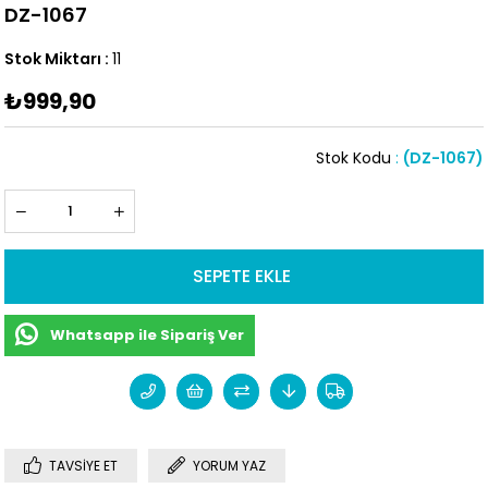
DZ-1067
Stok Miktarı
:
11
₺999,90
Stok Kodu
(DZ-1067)
Whatsapp ile Sipariş Ver
TAVSIYE ET
YORUM YAZ