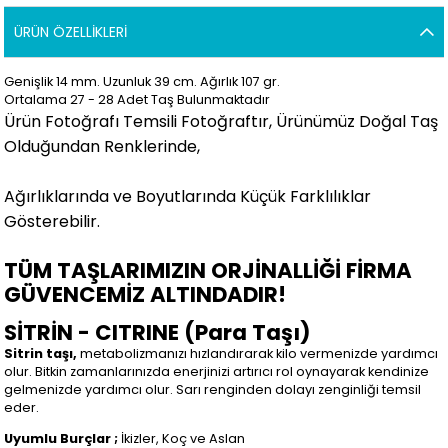
ÜRÜN ÖZELLIKLERI
Genişlik 14 mm. Uzunluk 39 cm. Ağırlık 107 gr.
Ortalama 27 - 28 Adet Taş Bulunmaktadır
Ürün Fotoğrafı Temsili Fotoğraftır, Ürünümüz Doğal Taş
Olduğundan Renklerinde,
Ağırlıklarında ve Boyutlarında Küçük Farklılıklar
Gösterebilir.
TÜM TAŞLARIMIZIN ORJİNALLİĞİ FİRMA
GÜVENCEMİZ ALTINDADIR!
SİTRİN - CITRINE (Para Taşı)
Sitrin taşı,
metabolizmanızı hızlandırarak kilo vermenizde yardımcı
olur. Bitkin zamanlarınızda enerjinizi artırıcı rol oynayarak kendinize
gelmenizde yardımcı olur. Sarı renginden dolayı zenginliği temsil
eder.
Uyumlu Burçlar ;
İkizler, Koç ve Aslan