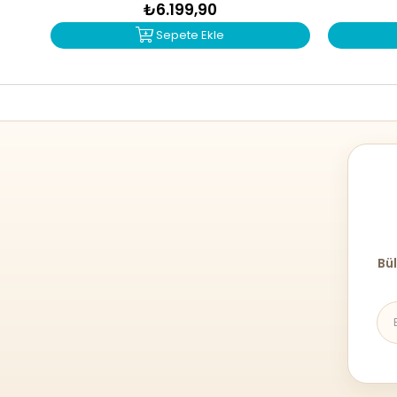
₺6.199,90
Sepete Ekle
Bül