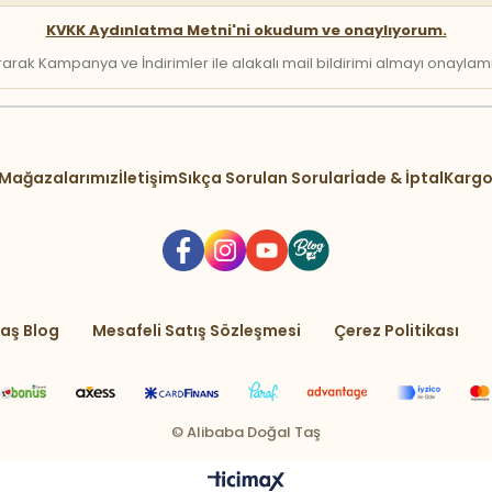
KVKK Aydınlatma Metni'ni okudum ve onaylıyorum.
arak Kampanya ve İndirimler ile alakalı mail bildirimi almayı onaylamış 
Mağazalarımız
İletişim
Sıkça Sorulan Sorular
İade & İptal
Kargo
aş Blog
Mesafeli Satış Sözleşmesi
Çerez Politikası