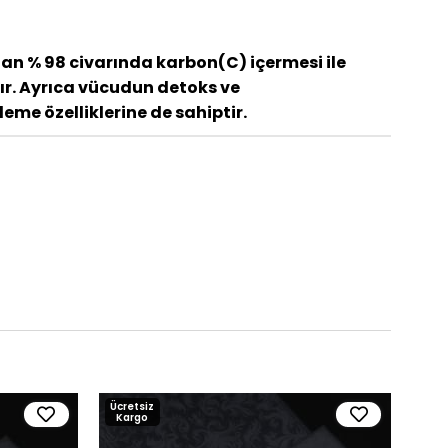
olan % 98 civarında karbon(C) içermesi ile
nır. Ayrıca vücudun detoks ve
leme özelliklerine de sahiptir.
Ücretsiz
Ücre
Kargo
Kar