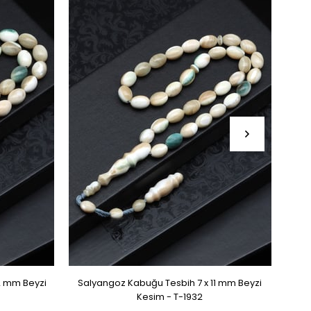
2 mm Beyzi
Salyangoz Kabuğu Tesbih 7 x 11 mm Beyzi
Zu
Kesim - T-1932