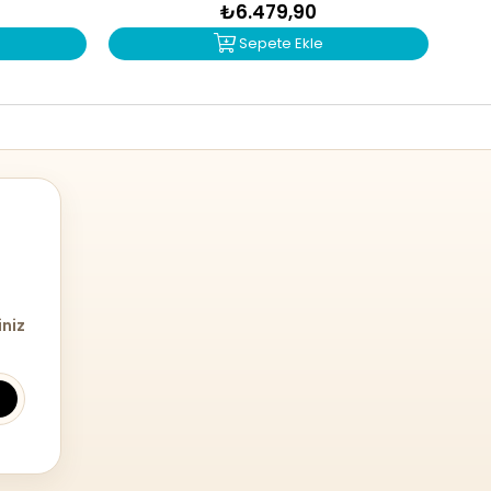
₺6.479,90
Sepete Ekle
iniz