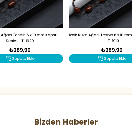
a Ağacı Tesbih 6 x 10 mm Kapsül
İznik Kuka Ağacı Tesbih 6 x 10 m
Kesim - T-1920
- T-1919
₺289,90
₺289,90
Sepete Ekle
Sepete Ekle
Bizden Haberler