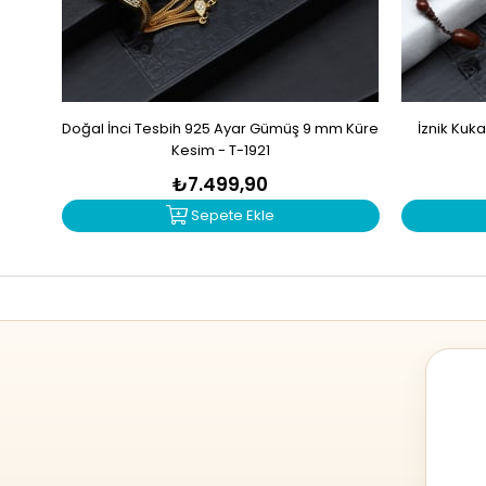
Doğal İnci Tesbih 925 Ayar Gümüş 9 mm Küre
İznik Kuk
Kesim - T-1921
₺7.499,90
Sepete Ekle