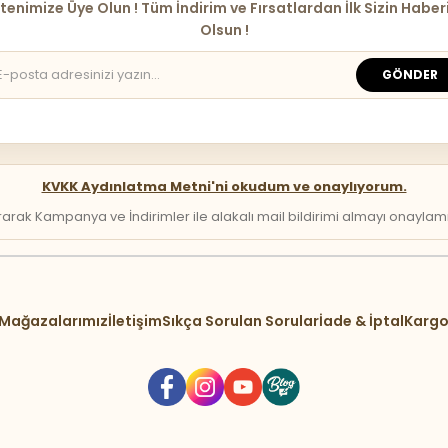
tenimize Üye Olun ! Tüm İndirim ve Fırsatlardan İlk Sizin Haber
Olsun !
GÖNDER
KVKK Aydınlatma Metni'ni okudum ve onaylıyorum.
arak Kampanya ve İndirimler ile alakalı mail bildirimi almayı onaylamış 
Mağazalarımız
İletişim
Sıkça Sorulan Sorular
İade & İptal
Kargo