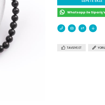
Whatsapp ile Sipariş 
TAVSIYE ET
YORU