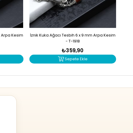
m Arpa Kesim
İznik Kuka Ağacı Tesbih 6 x 9 mm Arpa Kesim
Akas
- T-1918
₺359,90
Sepete Ekle