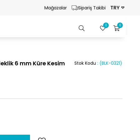
TRY
Mağazalar
Sipariş Takibi
0
0
leklik 6 mm Küre Kesim
Stok Kodu
(BLK-0321)