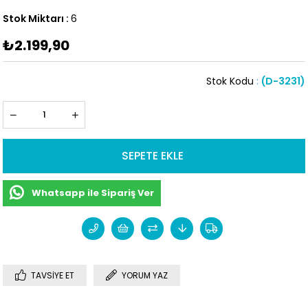
Stok Miktarı
:
6
₺2.199,90
Stok Kodu
(D-3231)
Whatsapp ile Sipariş Ver
TAVSIYE ET
YORUM YAZ