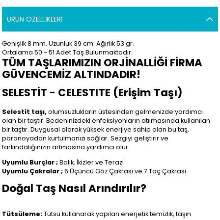
ÜRÜN ÖZELLIKLERI
Genişlik 8 mm. Uzunluk 39 cm. Ağırlık 53 gr.
Ortalama 50 - 51 Adet Taş Bulunmaktadır.
TÜM TAŞLARIMIZIN ORJİNALLİĞİ FİRMA
GÜVENCEMİZ ALTINDADIR!
SELESTİT - CELESTITE (Erişim Taşı)
Selestit taşı,
olumsuzlukların üstesinden gelmenizde yardımcı
olan bir taştır. Bedeninizdeki enfeksiyonların atılmasında kullanılan
bir taştır. Duygusal olarak yüksek enerjiye sahip olan bu taş,
paranoyadan kurtulmanızı sağlar. Sezgiyi geliştirir ve
farkındalığınızın artmasına yardımcı olur.
Uyumlu Burçlar ;
Balık, İkizler ve Terazi
Uyumlu Çakralar ;
6.Üçüncü Göz Çakrası ve 7.Taç Çakrası
Doğal Taş Nasıl Arındırılır?
Tütsüleme:
Tütsü kullanarak yapılan enerjetik temizlik, taşın