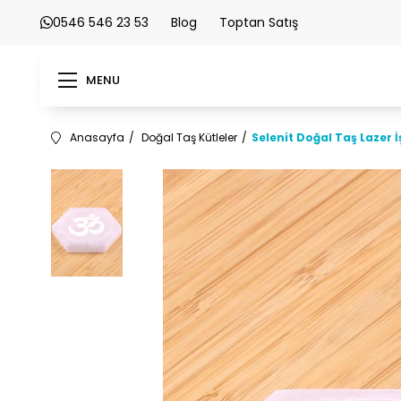
0546 546 23 53
Blog
Toptan Satış
MENU
Anasayfa
Doğal Taş Kütleler
Selenit Doğal Taş Lazer 