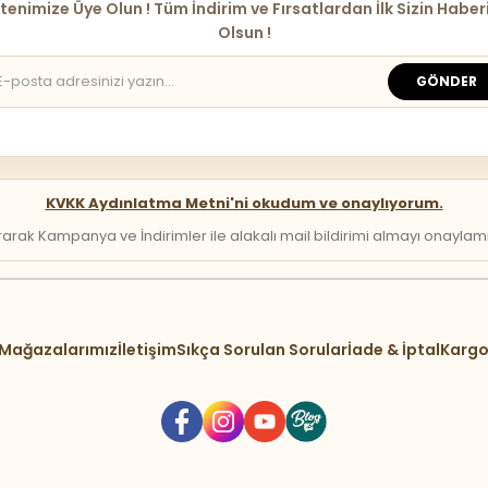
tenimize Üye Olun ! Tüm İndirim ve Fırsatlardan İlk Sizin Haber
Olsun !
GÖNDER
KVKK Aydınlatma Metni'ni okudum ve onaylıyorum.
arak Kampanya ve İndirimler ile alakalı mail bildirimi almayı onaylamış 
Mağazalarımız
İletişim
Sıkça Sorulan Sorular
İade & İptal
Kargo