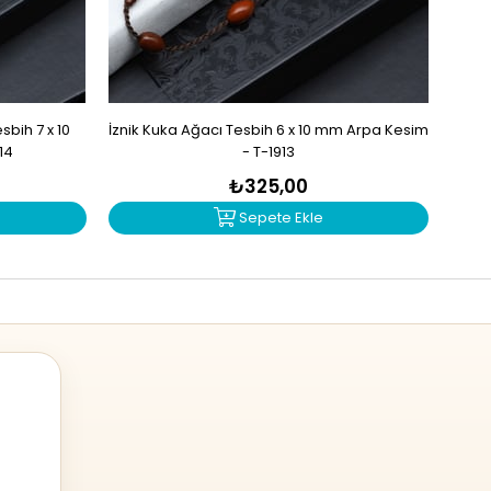
bih 7 x 10
İznik Kuka Ağacı Tesbih 6 x 10 mm Arpa Kesim
İzn
14
- T-1913
₺325,00
Sepete Ekle