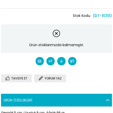
Stok Kodu
(DT-1030)
Ürün stoklarımızda kalmamıştır.
TAVSIYE ET
YORUM YAZ
ÜRÜN ÖZELLIKLERI
Genişlik 5 cm. Uzunluk 8 cm. Ağırlık 98
gr.