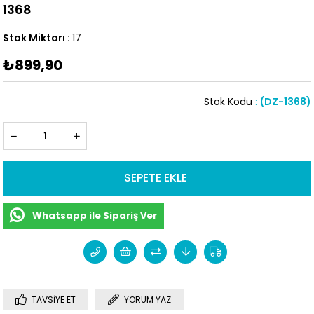
1368
Stok Miktarı
:
17
₺899,90
Stok Kodu
(DZ-1368)
Whatsapp ile Sipariş Ver
TAVSIYE ET
YORUM YAZ