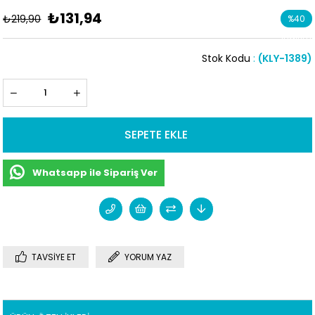
₺131,94
₺219,90
%
40
İndirim
Stok Kodu
(KLY-1389)
Whatsapp ile Sipariş Ver
TAVSIYE ET
YORUM YAZ