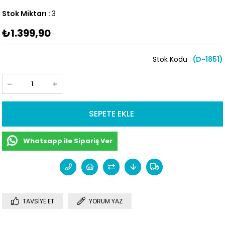
Stok Miktarı
:
3
₺1.399,90
Stok Kodu
(D-1851)
Whatsapp ile Sipariş Ver
TAVSIYE ET
YORUM YAZ