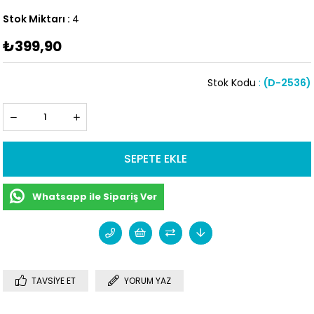
Stok Miktarı
:
4
₺399,90
Stok Kodu
(D-2536)
Whatsapp ile Sipariş Ver
TAVSIYE ET
YORUM YAZ