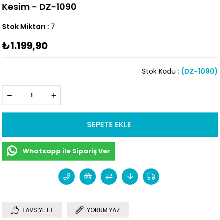
Kesim - DZ-1090
Stok Miktarı
:
7
₺1.199,90
Stok Kodu
(DZ-1090)
Whatsapp ile Sipariş Ver
TAVSIYE ET
YORUM YAZ