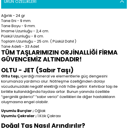
ÜRÜN ÖZELLIKLERI
Ağırlık - 24 gr
Tane Eni - 9 mm.
Tane Boyu - 9 mm.
İmame Uzunluğu - 2,4 cm.
Püskül Uzunluğu - 8 cm.
Toplam Uzunluğu - 25 cm. ( Püskül Dahil )
Tane Adeti - 33 Adet
TÜM TAŞLARIMIZIN ORJİNALLİĞİ FİRMA
GÜVENCEMİZ ALTINDADIR!
OLTU - JET (Sabır Taşı)
Oltu taşı,
içerdiği mineral ve elementlerle güç dengesini
korumanıza yardımcı olur. Nötrleşme özelliğinden dolayı
vücudunuzdaki negatif elektriği nötr hâle getirir. Kehribar taşı ile
birlikte kullanıldığında faydası artar. Bunun yanında özellikle
“gerginlik giderici” “sabır verici” özellikleri ile diğer hastalıkların
oluşmasına engel olabilir.
Uyumlu Burçlar ;
Oğlak
Uyumlu Çakralar ;
1.Kök Çakrası
Doğal Taş Nasıl Arındırılır?