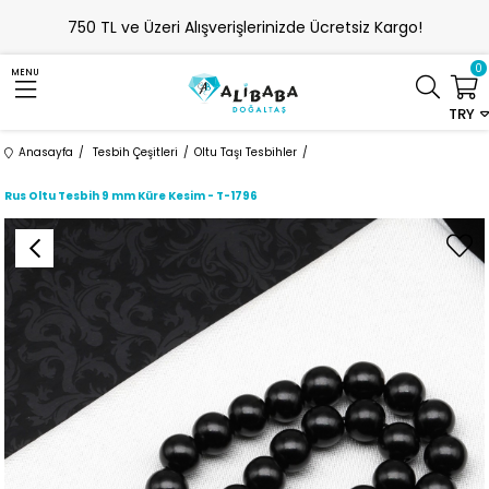
750 TL ve Üzeri Alışverişlerinizde Ücretsiz Kargo!
0
MENU
TRY
Anasayfa
Tesbih Çeşitleri
Oltu Taşı Tesbihler
Rus Oltu Tesbih 9 mm Küre Kesim - T-1796