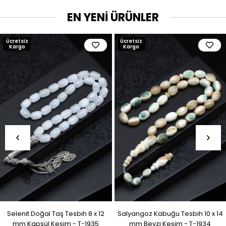
EN YENİ ÜRÜNLER
Ücretsiz
Ücretsiz
Kargo
Kargo
Selenit Doğal Taş Tesbih 8 x 12
Salyangoz Kabuğu Tesbih 10 x 14
mm Kapsül Kesim - T-1935
mm Beyzi Kesim - T-1934