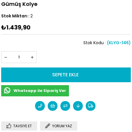
Gümüş Kolye
Stok Miktarı
:
2
₺1.439,90
Stok Kodu
(KLYG-146)
Whatsapp ile Sipariş Ver
TAVSIYE ET
YORUM YAZ