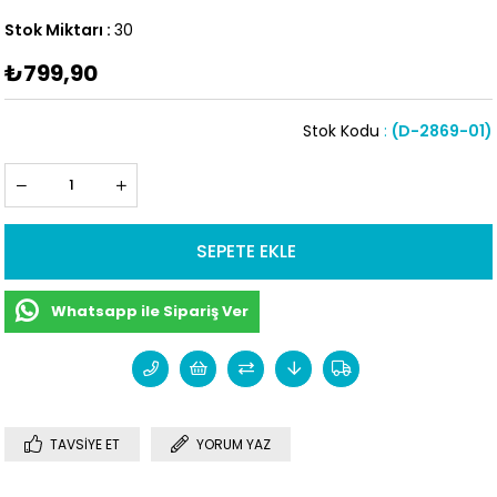
Stok Miktarı
:
30
₺799,90
Stok Kodu
(D-2869-01)
Whatsapp ile Sipariş Ver
TAVSIYE ET
YORUM YAZ