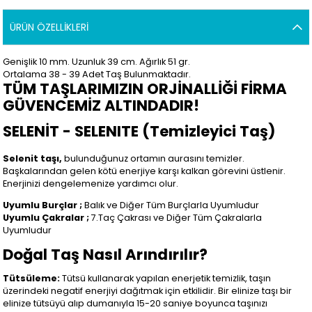
ÜRÜN ÖZELLIKLERI
Genişlik 10 mm. Uzunluk 39 cm. Ağırlık 51 gr.
Ortalama 38 - 39 Adet Taş Bulunmaktadır.
TÜM TAŞLARIMIZIN ORJİNALLİĞİ FİRMA
GÜVENCEMİZ ALTINDADIR!
SELENİT - SELENITE (Temizleyici Taş)
Selenit taşı,
bulunduğunuz ortamın aurasını temizler.
Başkalarından gelen kötü enerjiye karşı kalkan görevini üstlenir.
Enerjinizi dengelemenize yardımcı olur.
Uyumlu Burçlar ;
Balık ve Diğer Tüm Burçlarla Uyumludur
Uyumlu Çakralar ;
7.Taç Çakrası ve Diğer Tüm Çakralarla
Uyumludur
Doğal Taş Nasıl Arındırılır?
Tütsüleme:
Tütsü kullanarak yapılan enerjetik temizlik, taşın
üzerindeki negatif enerjiyi dağıtmak için etkilidir. Bir elinize taşı bir
elinize tütsüyü alıp dumanıyla 15-20 saniye boyunca taşınızı