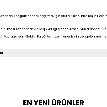
üzerindeki negatif enerjiyi dağıtmak için etkilidir. Bir elinize taşı bir e
utulması, üzerlerindeki enerjik kirliliği giderir. Akar suyun altında 2-3 da
çin toprağa gömülebilir. Bu yöntem, taşın enerjisinin dengelenmesine 
rit
EN YENİ ÜRÜNLER