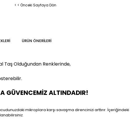
< < Önceki Sayfaya Dön
KLERI
ÜRÜN ÖNERILERI
al Taş Olduğundan Renklerinde,
sterebilir
.
MA GÜVENCEMİZ ALTINDADIR!
 Vücudunuzdaki mikroplara karşı savaşma direncinizi arttırır. İçeriğindeki
lanabilirsiniz.