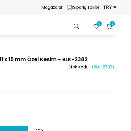
TRY
Mağazalar
Sipariş Takibi
0
0
k 11 x 15 mm Özel Kesim - BLK-2382
Stok Kodu
(BLK-2382)