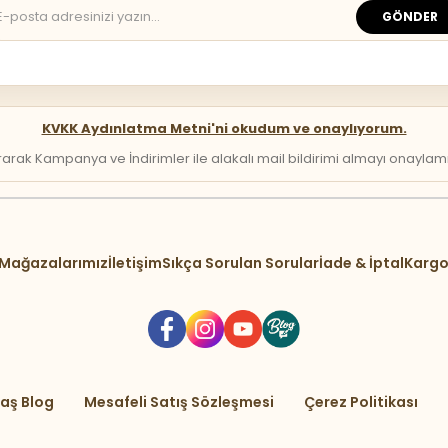
GÖNDER
KVKK Aydınlatma Metni'ni okudum ve onaylıyorum.
arak Kampanya ve İndirimler ile alakalı mail bildirimi almayı onaylamış 
Mağazalarımız
İletişim
Sıkça Sorulan Sorular
İade & İptal
Kargo
aş Blog
Mesafeli Satış Sözleşmesi
Çerez Politikası