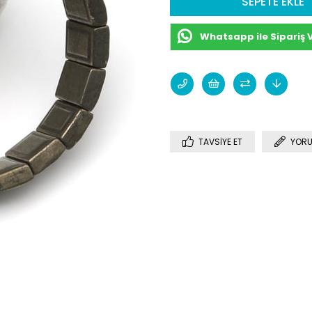
Whatsapp ile Sipariş 
TAVSIYE ET
YORU