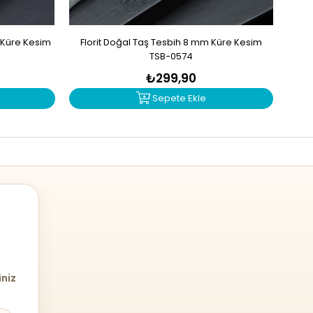
 Küre Kesim
Florit Doğal Taş Tesbih 8 mm Küre Kesim
Akik 
TSB-0574
₺299,90
Sepete Ekle
iniz