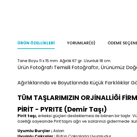
ÜRÜN ÖZELLIKLERI
YORUMLAR
(0)
ÖDEME SEÇENE
Tane Boyu 11 x 15 mm. Ağırlık 67 gr. Uzunluk 18 cm.
Ürün Fotoğrafı Temsili Fotoğraftır, Ürünümüz Doğ
Ağırlıklarında ve Boyutlarında Küçük Farklılıklar Gö
TÜM TAŞLARIMIZIN ORJİNALLİĞİ FİR
PİRİT - PYRITE (Demir Taşı)
Pirit taşı,
erkeksi güçleri desteklemesi ile bilinen bir taştır.
özelliği sayesinde Pirit taşını ağrı ve sızılarınızı gidermede
kul
Uyumlu Burçlar ;
Aslan
Uyumlu Çakralar ;
Bütün Çakralarla Uyumludur