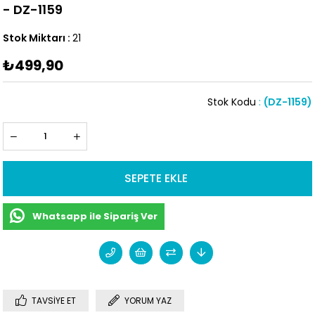
- DZ-1159
Stok Miktarı
:
21
₺499,90
Stok Kodu
(DZ-1159)
Whatsapp ile Sipariş Ver
TAVSIYE ET
YORUM YAZ