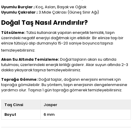
Uyumlu Burçlar ;
Koç, Aslan, Başak ve Oğlak
Uyumlu Çakralar ;
3.Mide Çakrası (Güneş Sinir Ağı)
Doğal Taş Nasıl Arındırılır?
Tütsüleme:
Tütsü kullanarak yapılan enerjetik temizlik, taşın
üzerindeki negatif enerjiyi dağıtmak için etkilidir. Bir elinize taşı bir
elinize tütsüyü alıp dumanıyla 15-20 saniye boyunca taşınızı
temizleyebilirsiniz.
Akan Su Altında Temizleme:
Doğal taşların akan su altında
tutulması, üzerlerindeki enerjik kirliliği giderir. Akar suyun altında 2-3
dakika yıkayarak taşınızı temizleyebilirsiniz.
Toprağa Gömme:
Doğal taşlar, doğanın enerjisini emmek için
toprağa gömülebilir. Bu yöntem, taşın enerjisinin dengelenmesine
yardımcı olur. Taşınızı 1 gün toprağa gömerek temizleyebilirsiniz.
Taş Cinsi
Jasper
Boyut
6 mm