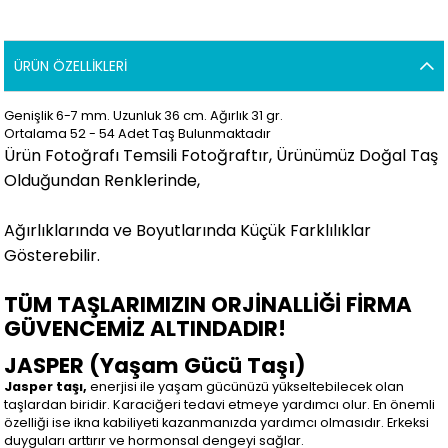
ÜRÜN ÖZELLIKLERI
Genişlik 6-7 mm. Uzunluk 36 cm. Ağırlık 31 gr.
Ortalama 52 - 54 Adet Taş Bulunmaktadır
Ürün Fotoğrafı Temsili Fotoğraftır, Ürünümüz Doğal Taş
Olduğundan Renklerinde,
Ağırlıklarında ve Boyutlarında Küçük Farklılıklar
Gösterebilir.
TÜM TAŞLARIMIZIN ORJİNALLİĞİ FİRMA
GÜVENCEMİZ ALTINDADIR!
JASPER (Yaşam Gücü Taşı)
Jasper taşı,
enerjisi ile yaşam gücünüzü yükseltebilecek olan
taşlardan biridir. Karaciğeri tedavi etmeye yardımcı olur. En önemli
özelliği ise ikna kabiliyeti kazanmanızda yardımcı olmasıdır. Erkeksi
duyguları arttırır ve hormonsal dengeyi sağlar.