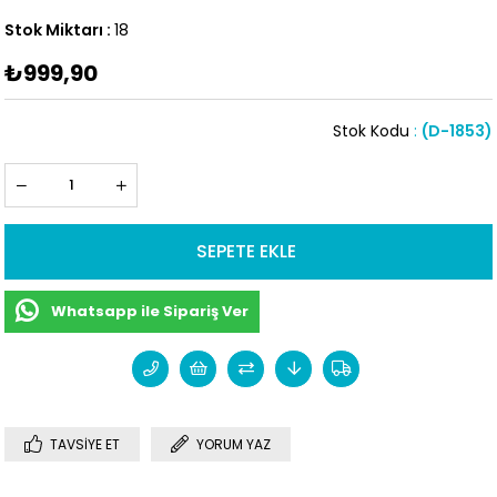
Stok Miktarı
:
18
₺999,90
Stok Kodu
(D-1853)
Whatsapp ile Sipariş Ver
TAVSIYE ET
YORUM YAZ