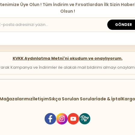
tenimize Üye Olun ! Tüm İndirim ve Fırsatlardan İlk Sizin Haber
Olsun !
GÖNDER
KVKK Aydınlatma Metni'ni okudum ve onaylıyorum.
arak Kampanya ve İndirimler ile alakalı mail bildirimi almayı onaylamış 
Mağazalarımız
İletişim
Sıkça Sorulan Sorular
İade & İptal
Kargo