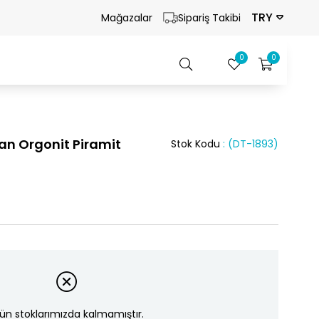
TRY
Mağazalar
Sipariş Takibi
0
0
n Orgonit Piramit
Stok Kodu
(DT-1893)
ün stoklarımızda kalmamıştır.