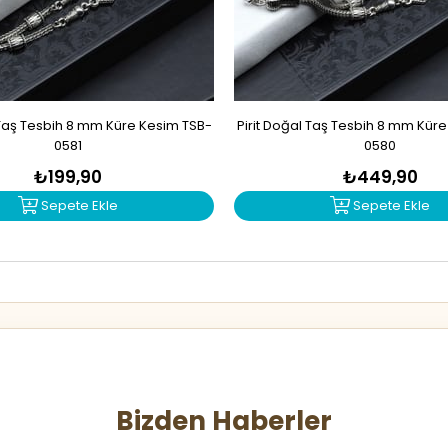
Taş Tesbih 8 mm Küre Kesim TSB-
Pirit Doğal Taş Tesbih 8 mm Kür
0581
0580
₺199,90
₺449,90
Sepete Ekle
Sepete Ekle
Bizden Haberler