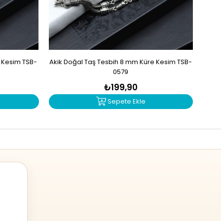
e Kesim TSB-
Akik Doğal Taş Tesbih 8 mm Küre Kesim TSB-
Mad
0579
₺199,90
Sepete Ekle