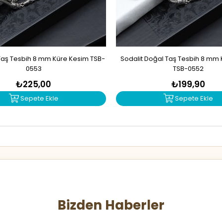
Taş Tesbih 8 mm Küre Kesim TSB-
Sodalit Doğal Taş Tesbih 8 mm
0553
TSB-0552
₺225,00
₺199,90
Sepete Ekle
Sepete Ekle
Bizden Haberler