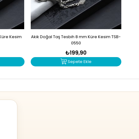
 Küre Kesim
Akik Doğal Taş Tesbih 8 mm Küre Kesim TSB-
Sit
0550
₺199,90
Sepete Ekle