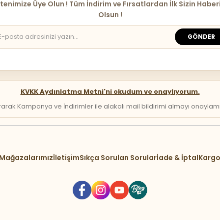
tenimize Üye Olun ! Tüm İndirim ve Fırsatlardan İlk Sizin Haber
Olsun !
GÖNDER
KVKK Aydınlatma Metni'ni okudum ve onaylıyorum.
arak Kampanya ve İndirimler ile alakalı mail bildirimi almayı onaylamış 
Mağazalarımız
İletişim
Sıkça Sorulan Sorular
İade & İptal
Kargo