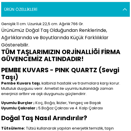
ÜRÜN ÖZELLIKLERI
Genişlik 11
cm. Uzunluk 22,5 cm. Ağırlık 766 Gr.
Ürünümüz Doğal Taş Olduğundan Renklerinde,
Ağırlıklarında ve Boyutlarında Küçük Farklılıklar
Gösterebilir.
TÜM TAŞLARIMIZIN ORJİNALLİĞİ FİRMA
GÜVENCEMİZ ALTINDADIR!
PEMBE KUVARS - PINK QUARTZ (Sevgi
Taşı)
Pembe Kuvars taşı
, kalbinizi hastalık ve travmalara karşı korur.
Mutluluk duygusu verir. Ametist ile uyumlu kullanıldığı zaman
enerjinizi arttırır ve aşk duygunuzu güçlendirir.
Uyumlu Burçlar ;
Koç, Boğa, İkizler, Yengeç ve Başak
Uyumlu Çakralar ;
5.Boğaz Çakrası ve 4. Kalp Çakrası
Doğal Taş Nasıl Arındırılır?
Tütsüleme:
Tütsü kullanarak yapılan enerjetik temizlik, taşın