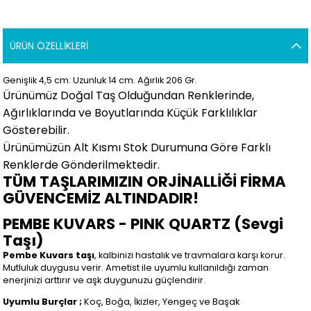
ÜRÜN ÖZELLIKLERI
Genişlik 4,5
cm. Uzunluk 14 cm. Ağırlık 206 Gr.
Ürünümüz Doğal Taş Olduğundan Renklerinde,
Ağırlıklarında ve Boyutlarında Küçük Farklılıklar
Gösterebilir.
Ürünümüzün Alt Kısmı Stok Durumuna Göre Farklı
Renklerde Gönderilmektedir.
TÜM TAŞLARIMIZIN ORJİNALLİĞİ FİRMA
GÜVENCEMİZ ALTINDADIR!
PEMBE KUVARS - PINK QUARTZ (Sevgi
Taşı)
Pembe Kuvars taşı
, kalbinizi hastalık ve travmalara karşı korur.
Mutluluk duygusu verir. Ametist ile uyumlu kullanıldığı zaman
enerjinizi arttırır ve aşk duygunuzu güçlendirir.
Uyumlu Burçlar ;
Koç, Boğa, İkizler, Yengeç ve Başak