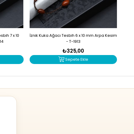
bih 7 x 10
İznik Kuka Ağacı Tesbih 6 x 10 mm Arpa Kesim
İzn
14
- T-1913
₺325,00
Sepete Ekle