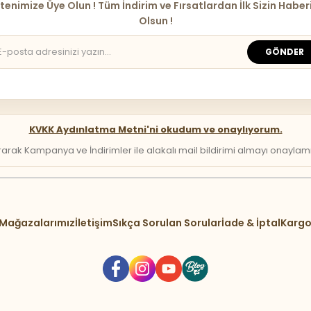
tenimize Üye Olun ! Tüm İndirim ve Fırsatlardan İlk Sizin Haber
Olsun !
GÖNDER
KVKK Aydınlatma Metni'ni okudum ve onaylıyorum.
arak Kampanya ve İndirimler ile alakalı mail bildirimi almayı onaylamış 
Mağazalarımız
İletişim
Sıkça Sorulan Sorular
İade & İptal
Kargo