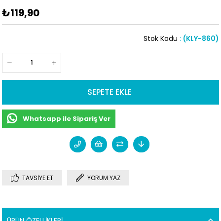
₺119,90
Stok Kodu
(KLY-860)
Whatsapp ile Sipariş Ver
TAVSIYE ET
YORUM YAZ
ÜRÜN ÖZELLIKLERI