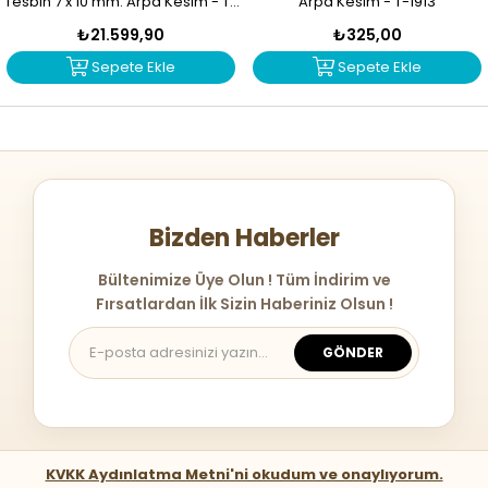
Tesbih 7 x 10 mm. Arpa Kesim - T-
Arpa Kesim - T-1913
1914
₺21.599,90
₺325,00
Sepete Ekle
Sepete Ekle
Bizden Haberler
Bültenimize Üye Olun ! Tüm İndirim ve
Fırsatlardan İlk Sizin Haberiniz Olsun !
GÖNDER
KVKK Aydınlatma Metni'ni okudum ve onaylıyorum.