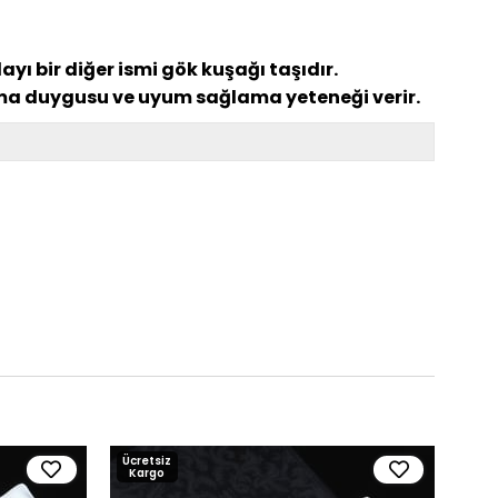
ayı bir diğer ismi gök kuşağı taşıdır.
ama duygusu ve uyum sağlama yeteneği verir.
Ücretsiz
Ücre
Kargo
Kar