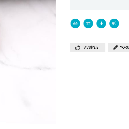
TAVSIYE ET
YORU