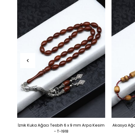
İznik Kuka Ağacı Tesbih 6 x 9 mm Arpa Kesim
Akasya Ağa
- T-1918