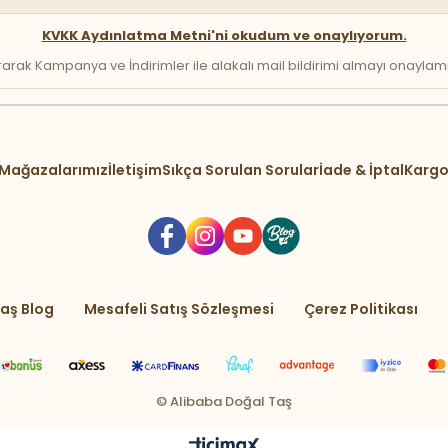
KVKK Aydınlatma Metni'ni okudum ve onaylıyorum.
arak Kampanya ve İndirimler ile alakalı mail bildirimi almayı onaylamış 
Mağazalarımız
İletişim
Sıkça Sorulan Sorular
İade & İptal
Kargo
aş Blog
Mesafeli Satış Sözleşmesi
Çerez Politikası