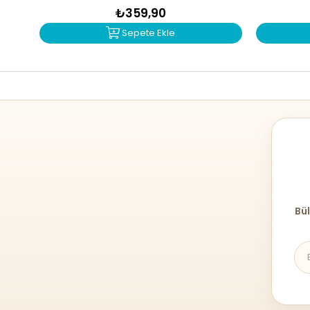
₺359,90
Sepete Ekle
Bül