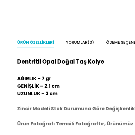
ÜRÜN ÖZELLIKLERI
YORUMLAR
(0)
ÖDEME SEÇENE
Dentritli Opal Doğal Taş Kolye
AĞIRLIK – 7 gr
GENİŞLİK – 2,1 cm
UZUNLUK – 3 cm
Zincir Modeli Stok Durumuna Göre Değişkenlik 
Ürün Fotoğrafı Temsili Fotoğraftır, Ürünümüz 