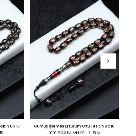
sbih 6 x 10
Gümüş İşlemeli Erzurum Oltu Tesbih 8 x 10
Güm
16
mm. Kapsül Kesim - T-1915