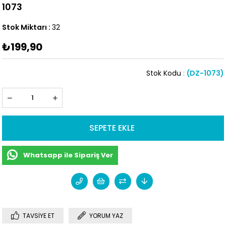
1073
Stok Miktarı
:
32
₺199,90
Stok Kodu
(DZ-1073)
Whatsapp ile Sipariş Ver
TAVSIYE ET
YORUM YAZ