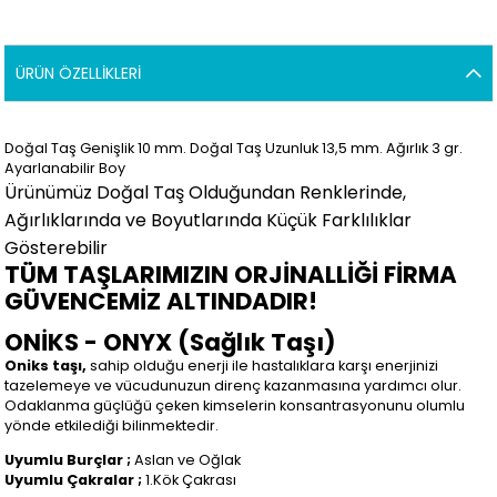
ÜRÜN ÖZELLIKLERI
Doğal Taş Genişlik 10 mm. Doğal Taş Uzunluk 13,5 mm. Ağırlık 3
gr.
Ayarlanabilir Boy
Ürünümüz Doğal Taş Olduğundan Renklerinde,
Ağırlıklarında ve Boyutlarında Küçük Farklılıklar
Gösterebilir
TÜM TAŞLARIMIZIN ORJİNALLİĞİ FİRMA
GÜVENCEMİZ ALTINDADIR!
ONİKS - ONYX (Sağlık Taşı)
Oniks taşı,
sahip olduğu enerji ile hastalıklara karşı enerjinizi
tazelemeye ve vücudunuzun direnç kazanmasına yardımcı olur.
Odaklanma güçlüğü çeken kimselerin konsantrasyonunu olumlu
yönde etkilediği bilinmektedir.
Uyumlu Burçlar ;
Aslan ve Oğlak
Uyumlu Çakralar ;
1.Kök Çakrası