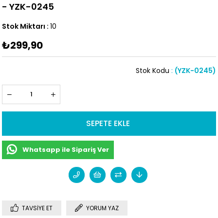
- YZK-0245
Stok Miktarı
:
10
₺299,90
Stok Kodu
(YZK-0245)
Whatsapp ile Sipariş Ver
TAVSIYE ET
YORUM YAZ