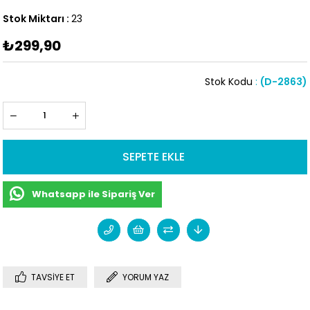
Stok Miktarı
:
23
₺299,90
Stok Kodu
(D-2863)
Whatsapp ile Sipariş Ver
TAVSIYE ET
YORUM YAZ