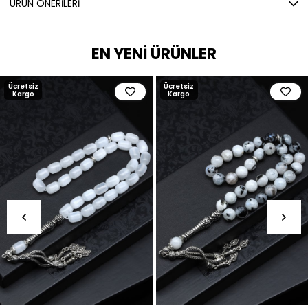
ÜRÜN ÖNERILERI
EN YENİ ÜRÜNLER
Ücretsiz
Ücretsiz
Kargo
Kargo