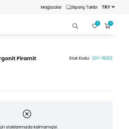
TRY
Mağazalar
Sipariş Takibi
0
0
gonit Piramit
Stok Kodu
(DT-1920)
ün stoklarımızda kalmamıştır.