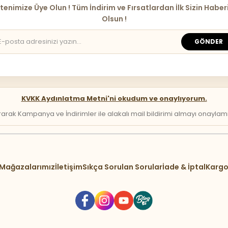
tenimize Üye Olun ! Tüm İndirim ve Fırsatlardan İlk Sizin Haber
Olsun !
GÖNDER
KVKK Aydınlatma Metni'ni okudum ve onaylıyorum.
arak Kampanya ve İndirimler ile alakalı mail bildirimi almayı onaylamış 
Mağazalarımız
İletişim
Sıkça Sorulan Sorular
İade & İptal
Kargo