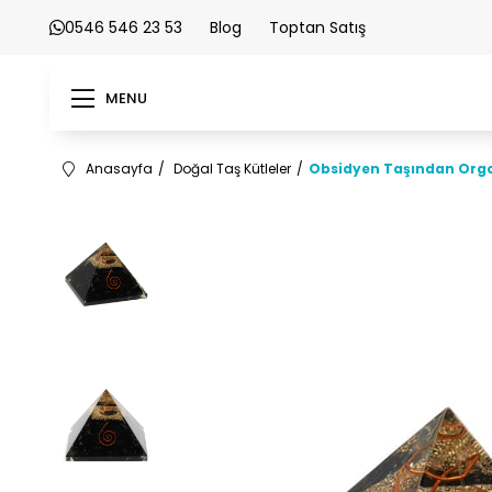
0546 546 23 53
Blog
Toptan Satış
MENU
Anasayfa
Doğal Taş Kütleler
Obsidyen Taşından Orgo