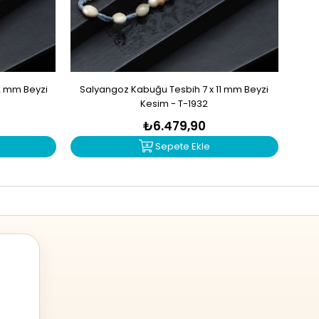
2 mm Beyzi
Salyangoz Kabuğu Tesbih 7 x 11 mm Beyzi
Zu
Kesim - T-1932
₺6.479,90
Sepete Ekle