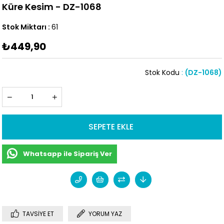
Küre Kesim - DZ-1068
Stok Miktarı
:
61
₺449,90
Stok Kodu
(DZ-1068)
Whatsapp ile Sipariş Ver
TAVSIYE ET
YORUM YAZ