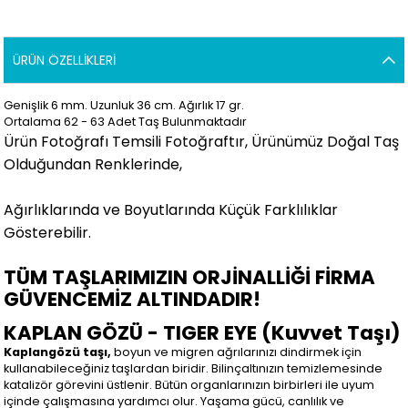
ÜRÜN ÖZELLIKLERI
Genişlik 6 mm. Uzunluk 36 cm. Ağırlık 17 gr.
Ortalama 62 - 63 Adet Taş Bulunmaktadır
Ürün Fotoğrafı Temsili Fotoğraftır, Ürünümüz Doğal Taş
Olduğundan Renklerinde,
Ağırlıklarında ve Boyutlarında Küçük Farklılıklar
Gösterebilir.
TÜM TAŞLARIMIZIN ORJİNALLİĞİ FİRMA
GÜVENCEMİZ ALTINDADIR!
KAPLAN GÖZÜ - TIGER EYE (Kuvvet Taşı)
Kaplangözü taşı,
boyun ve migren ağrılarınızı dindirmek için
kullanabileceğiniz taşlardan biridir. Bilinçaltınızın temizlemesinde
katalizör görevini üstlenir. Bütün organlarınızın birbirleri ile uyum
içinde çalışmasına yardımcı olur. Yaşama gücü, canlılık ve