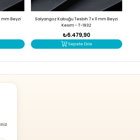
2 mm Beyzi
Salyangoz Kabuğu Tesbih 7 x 11 mm Beyzi
Zu
Kesim - T-1932
₺6.479,90
Sepete Ekle
iniz