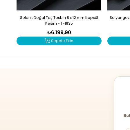
Selenit Doğal Taş Tesbih 8 x 12 mm Kapsül
Salyangoz 
Kesim - T-1935
₺6.199,90
Sepete Ekle
Bül