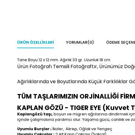
ÜRÜN ÖZELLIKLERI
YORUMLAR
(0)
ÖDEME SEÇENE
Tane Boyu 12 x 12 mm. Ağırlık 33 gr. Uzunluk 18 cm.
Ürün Fotoğrafı Temsili Fotoğraftır, Ürünümüz Doğ
Ağırlıklarında ve Boyutlarında Küçük Farklılıklar Gö
TÜM TAŞLARIMIZIN ORJİNALLİĞİ FİR
KAPLAN GÖZÜ - TIGER EYE (Kuvvet T
Kaplangözü taşı,
boyun ve migren ağrılarınızı dindirmek için 
içinde çalışmasına yardımcı olur. Yaşama gücü, canlılık ve 
Uyumlu Burçlar ;
İkizler,
Akrep, Oğlak ve Yengeç
Uyumlu Çakralar ;
2.Alt Karın Çakrası (Sakral)