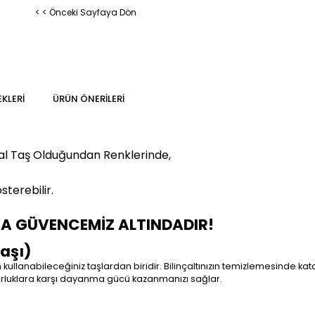
< < Önceki Sayfaya Dön
KLERI
ÜRÜN ÖNERILERI
al Taş Olduğundan Renklerinde,
sterebilir
.
MA GÜVENCEMİZ ALTINDADIR!
aşı)
kullanabileceğiniz taşlardan biridir. Bilinçaltınızın temizlemesinde katal
zorluklara karşı dayanma gücü kazanmanızı sağlar.