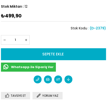
Stok Miktarı
:
12
₺499,90
Stok Kodu
(D-2379)
Whatsapp ile Sipariş Ver
TAVSIYE ET
YORUM YAZ