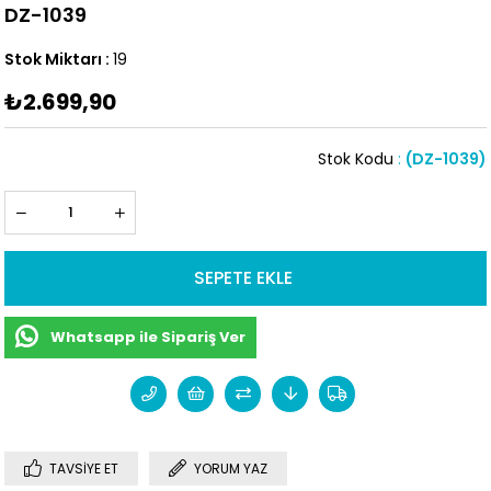
DZ-1039
Stok Miktarı
:
19
₺2.699,90
Stok Kodu
(DZ-1039)
Whatsapp ile Sipariş Ver
TAVSIYE ET
YORUM YAZ