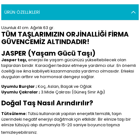
ÜRÜN ÖZELLIKLERI
Uzunluk 41 cm. Ağırlık 63 gr.
TÜM TAŞLARIMIZIN ORJİNALLİĞİ FİRMA
GÜVENCEMİZ ALTINDADIR!
JASPER (Yaşam Gücü Taşı)
Jasper taşı,
enerjisi ile yaşam gücünüzü yükseltebilecek olan
taşlardan biridir. Karaciğeri tedavi etmeye yardımcı olur. En önemli
özelliği ise ikna kabiliyeti kazanmanızda yardımcı olmasıdır. Erkeksi
duyguları arttırır ve hormonsal dengeyi sağlar.
Uyumlu Burçlar ;
Koç, Aslan, Başak ve Oğlak
Uyumlu Çakralar ;
3.Mide Çakrası (Güneş Sinir Ağı)
Doğal Taş Nasıl Arındırılır?
Tütsüleme:
Tütsü kullanarak yapılan enerjetik temizlik, taşın
üzerindeki negatif enerjiyi dağıtmak için etkilidir. Bir elinize taşı bir
elinize tütsüyü alıp dumanıyla 15-20 saniye boyunca taşınızı
temizleyebilirsiniz.