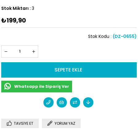
Stok Miktarı
:
3
₺199,90
Stok Kodu
(DZ-0655)
Whatsapp ile Sipariş Ver
TAVSIYE ET
YORUM YAZ