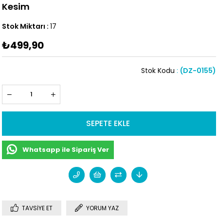
Kesim
Stok Miktarı
:
17
₺499,90
Stok Kodu
(DZ-0155)
Whatsapp ile Sipariş Ver
TAVSIYE ET
YORUM YAZ