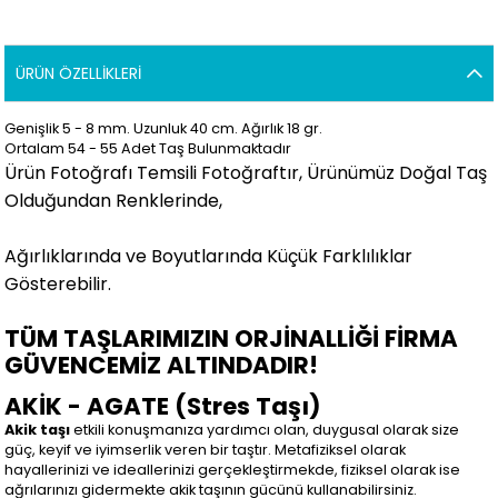
ÜRÜN ÖZELLIKLERI
Genişlik 5 - 8 mm. Uzunluk 40 cm. Ağırlık 18 gr.
Ortalam 54 - 55 Adet Taş Bulunmaktadır
Ürün Fotoğrafı Temsili Fotoğraftır, Ürünümüz Doğal Taş
Olduğundan Renklerinde,
Ağırlıklarında ve Boyutlarında Küçük Farklılıklar
Gösterebilir.
TÜM TAŞLARIMIZIN ORJİNALLİĞİ FİRMA
GÜVENCEMİZ ALTINDADIR!
AKİK - AGATE (Stres Taşı)
Akik taşı
etkili konuşmanıza yardımcı olan, duygusal olarak size
güç, keyif ve iyimserlik veren bir taştır. Metafiziksel olarak
hayallerinizi ve ideallerinizi gerçekleştirmekde, fiziksel olarak ise
ağrılarınızı gidermekte akik taşının gücünü kullanabilirsiniz.