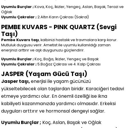
Uyumlu Burçlar ;
Kova, Koç, İkizler, Yengeç, Aslan, Başak, Terazi ve
Oğlak
Uyumlu Çakralar ;
2.Altın Karın Çakrası (Sakral)
PEMBE KUVARS - PINK QUARTZ (Sevgi
Taşı)
Pembe Kuvars taşı
, kalbinizi hastalık ve travmalara karşı korur.
Mutluluk duygusu verir. Ametist ile uyumlu kullanıldığı zaman
enerjinizi arttırır ve aşk duygunuzu güçlendirir.
Uyumlu Burçlar ;
Koç, Boğa, İkizler, Yengeç ve Başak
Uyumlu Çakralar ;
5.Boğaz Çakrası ve 4. Kalp Çakrası
JASPER (Yaşam Gücü Taşı)
Jasper taşı,
enerjisi ile yaşam gücünüzü
yükseltebilecek olan taşlardan biridir. Karaciğeri tedavi
etmeye yardımcı olur. En önemli özelliği ise ikna
kabiliyeti kazanmanızda yardımcı olmasıdır. Erkeksi
duyguları arttırır ve hormonsal dengeyi sağlar.
Uyumlu Burçlar ;
Koç, Aslan, Başak ve Oğlak